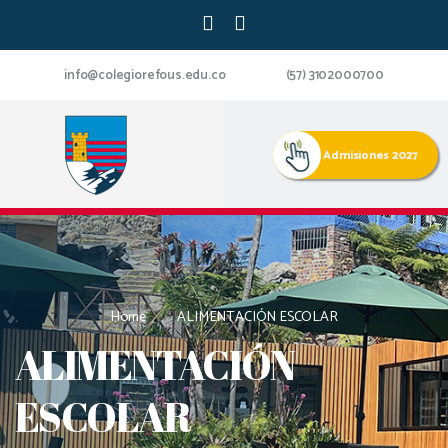
info@colegiorefous.edu.co
(57) 3102000700
Admisiones 2027
Home
ALIMENTACIÓN ESCOLAR
ALIMENTACIÓN
ESCOLAR