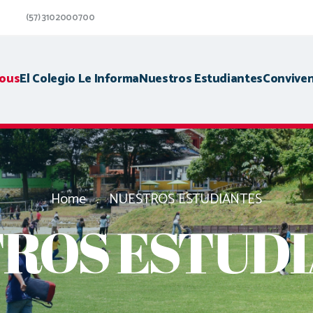
(57) 3102000700
ous
El Colegio Le Informa
Nuestros Estudiantes
Conviven
Home
NUESTROS ESTUDIANTES
ROS ESTUD