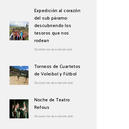
Expedición al corazón
del sub páramo:
descubriendo los
tesoros que nos
rodean
Día 09 del mes de Jul del año 2026
Torneos de Cuartetos
de Voleibol y Fútbol
Día 25 del mes de Jun del año 2026
Noche de Teatro
Refous
Día 24 del mes de Jun del año 2026