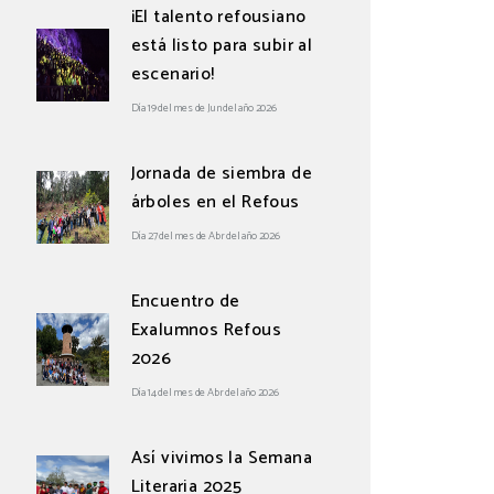
¡El talento refousiano
está listo para subir al
escenario!
Día 19 del mes de Jun del año 2026
Jornada de siembra de
árboles en el Refous
Día 27 del mes de Abr del año 2026
Encuentro de
Exalumnos Refous
2026
Día 14 del mes de Abr del año 2026
Así vivimos la Semana
Literaria 2025