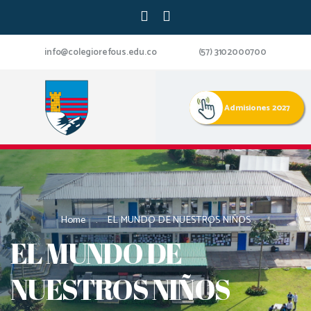
info@colegiorefous.edu.co
(57) 3102000700
Admisiones 2027
Home
EL MUNDO DE NUESTROS NIÑOS
EL MUNDO DE
NUESTROS NIÑOS